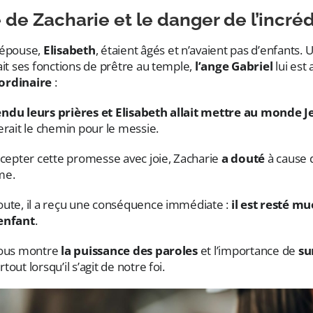
 de Zacharie et le danger de l’incréd
 épouse,
Elisabeth
, étaient âgés et n’avaient pas d’enfants. U
ait ses fonctions de prêtre au temple,
l’ange Gabriel
lui est
ordinaire
:
endu leurs prières et Elisabeth allait mettre au monde J
erait le chemin pour le messie.
ccepter cette promesse avec joie, Zacharie
a douté
à cause 
me.
oute, il a reçu une conséquence immédiate :
il est resté mu
’enfant
.
nous montre
la puissance des paroles
et l’importance de
su
urtout lorsqu’il s’agit de notre foi.