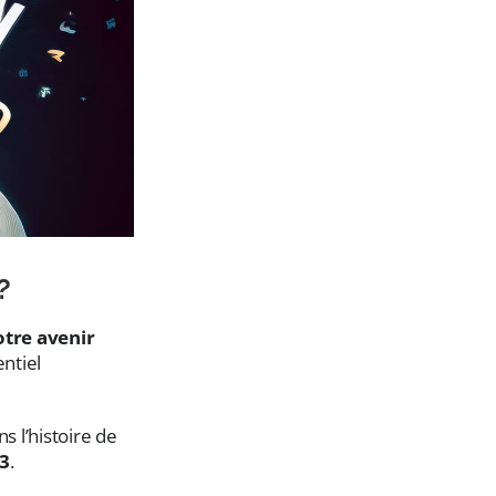
?
otre avenir
entiel
 l’histoire de
13
.