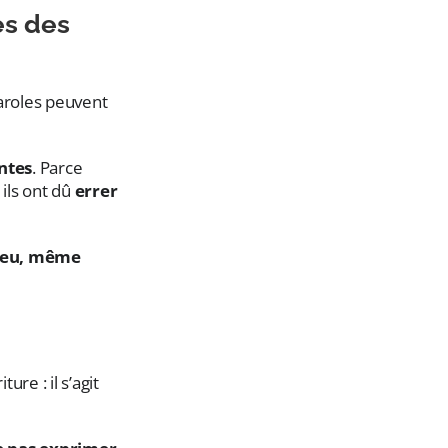
es des
aroles peuvent
ntes
. Parce
 ils ont dû
errer
Dieu, même
ure : il s’agit