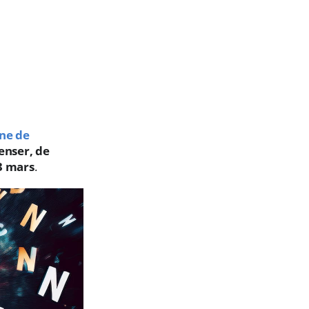
ne de
enser, de
3 mars
.