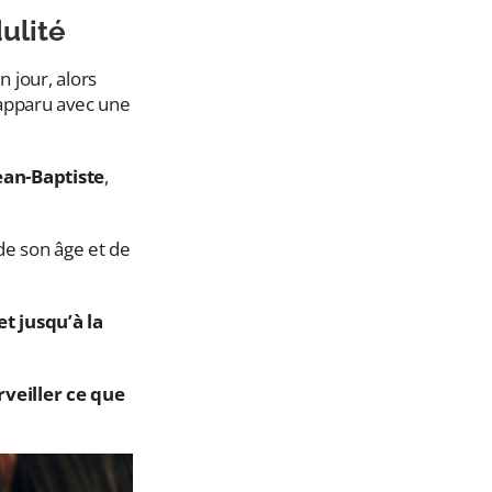
ulité
n jour, alors
 apparu avec une
ean-Baptiste
,
de son âge et de
et jusqu’à la
rveiller ce que