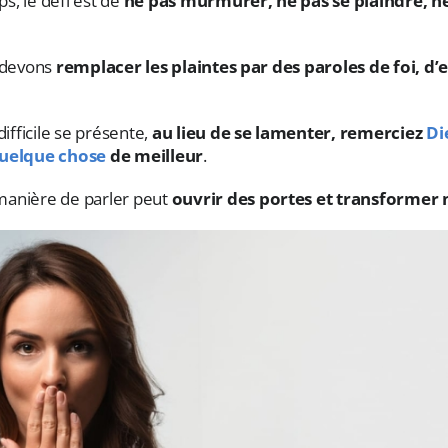
s, le défi est de
ne pas murmurer, ne pas se plaindre, n
s devons
remplacer les plaintes par des paroles de foi, d’
difficile se présente,
au lieu de se lamenter, remerciez
Di
quelque chose
de meilleur
.
manière de parler peut
ouvrir des portes et transformer 