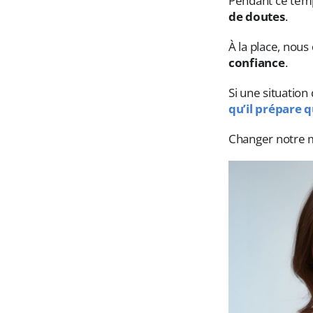
Pendant ce temp
de doutes
.
À la place, nou
confiance
.
Si une situation 
qu’il prépare 
Changer notre 