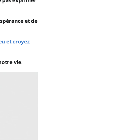
e pas exprimer
espérance et de
eu et croyez
notre vie
.